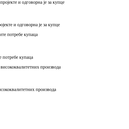
ојекте и одговорна је за купце
е потребе купаца
исококвалитетних производа