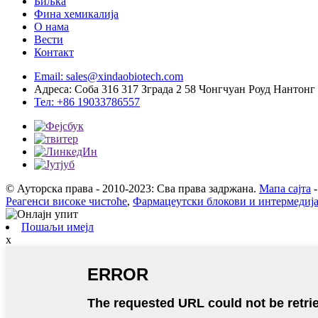
Биљка
Фина хемикалија
О нама
Вести
Контакт
Email: sales@xindaobiotech.com
Адреса: Соба 316 317 Зграда 2 58 Чонгчуан Роуд Нантонг
Тел: +86 19033786557
© Ауторска права - 2010-2023: Сва права задржана.
Мапа сајта
Реагенси високе чистоће
,
Фармацеутски блокови и интермедиј
Пошаљи имејл
x