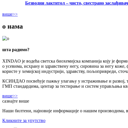
Безводни лактитол – чисто, свестрано заслађивач.
више>>
о нама
шта радимо?
XINDAO је водећа светска биохемијска компанија коју је форми
о усевима, исхрану и здравствену негу, сировина за негу коже
користе у хемијској индустрији, здравству, пољопривреди, ст
КСИНДАО посвећује пажњу улагању у истраживање и развој, т
ГМП стандардима, центар за тестирање и систем управљања ква
више>>
сазнајте више
Наши билтени, најновије информације о нашим производима, в
Кликните за упутство