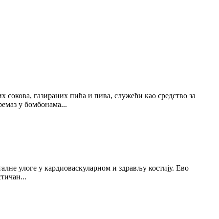
 сокова, газираних пића и пива, служећи као средство за
ремаз у бомбонама...
алне улоге у кардиоваскуларном и здрављу костију. Ево
тичан...