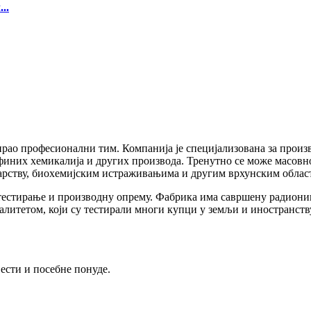
..
рао професионални тим. Компанија је специјализована за произв
, финих хемикалија и других производа. Тренутно се може масовн
очарству, биохемијским истраживањима и другим врхунским облас
естирање и производну опрему. Фабрика има савршену радиониц
литетом, који су тестирали многи купци у земљи и иностранств
ести и посебне понуде.