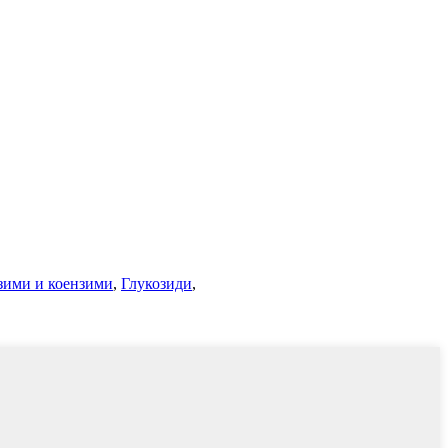
зими и коензими
,
Глукозиди
,