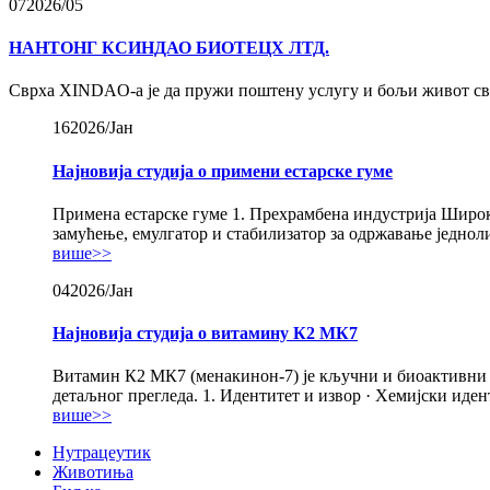
07
2026/05
НАНТОНГ КСИНДАО БИОТЕЦХ ЛТД.
Сврха XINDAO-а је да пружи поштену услугу и бољи живот св
16
2026/Јан
Најновија студија о примени естарске гуме
Примена естарске гуме 1. Прехрамбена индустрија Широко
замућење, емулгатор и стабилизатор за одржавање једнолич
више>>
04
2026/Јан
Најновија студија о витамину К2 МК7
Витамин К2 МК7 (менакинон-7) је кључни и биоактивни об
детаљног прегледа. 1. Идентитет и извор · Хемијски иде
више>>
Нутрацеутик
Животиња