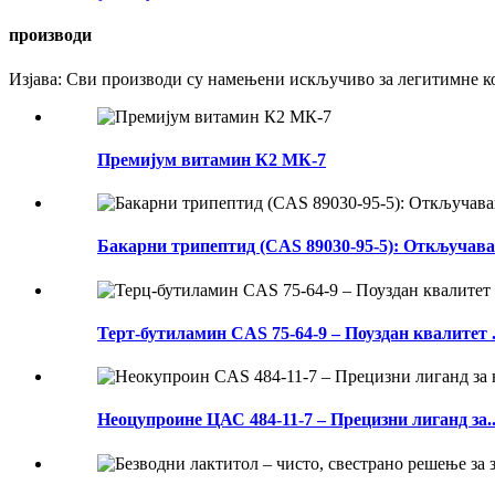
производи
Изјава: Сви производи су намењени искључиво за легитимне ко
Премијум витамин К2 МК-7
Бакарни трипептид (CAS 89030-95-5): Откључава
Терт-бутиламин CAS 75-64-9 – Поуздан квалитет .
Неоцупроине ЦАС 484-11-7 – Прецизни лиганд за..