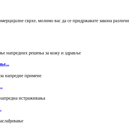
мерцијалне сврхе, молимо вас да се придржавате закона различи
ње...
..
.