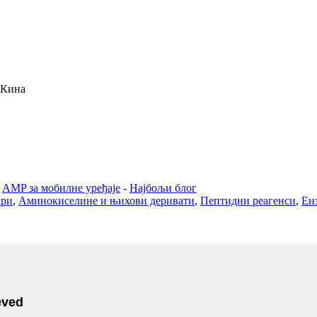
 Кина
-
AMP за мобилне уређаје
-
Најбољи блог
ари
,
Аминокиселине и њихови деривати
,
Пептидни реагенси
,
Ен