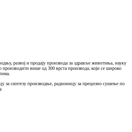
одњу, развој и продају производа за здравље животиња, науку
о производити више од 300 врста производа, који се широко
тима.
у за синтезу производње, радионицу за прецизно сушење по
у.