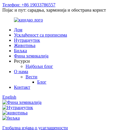
Телефон: +86 19033786557
Појас и пут: сарадња, хармонија и обострана корист
Дом
Усклађеност са прописима
Нутрацеутик
Животиња
Биљка
Фина хемикалија
Ресурси
Најбољи блог
О нама
Вести
Блог
Контакт
English
Глобална изјава о усаглашености