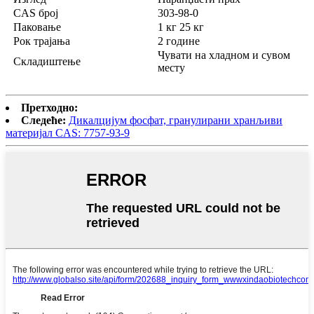
CAS број
303-98-0
Паковање
1 кг 25 кг
Рок трајања
2 године
Чувати на хладном и сувом
Складиштење
месту
Претходно:
Следеће:
Дикалцијум фосфат, гранулирани хранљиви
материјал CAS: 7757-93-9