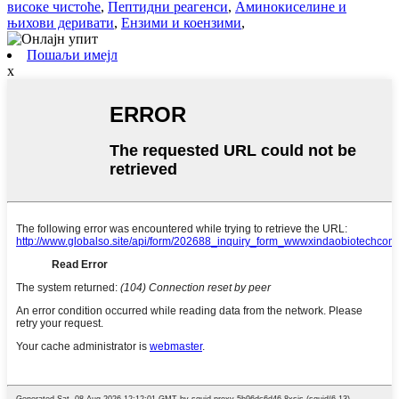
високе чистоће
,
Пептидни реагенси
,
Аминокиселине и
њихови деривати
,
Ензими и коензими
,
Пошаљи имејл
x