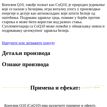
Коензим Q10, такође познат као CoQ10, је природно једињење
које се налази у ћелијама, игра виталну улогу у производњи
енергије и делује као антиоксиданс који штити ћелије од
оштећења. Подржава здравље срца, помаже у борби против
старења и може бити користан код разних стања.
Суплементација са CoQ10 може помоћи у обнављању нивоа и
подржавању целокупног здравља ћелија.
Наручите или затражите понуду
Детаљи производа
Ознаке производа
Примена и ефекат:
Коензим Q10 (CoQ10) има различите примене и ефекте.