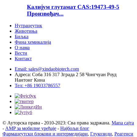
Калијум глутамат CAS:19473-49-5
Произвођач...
Нутрацеутик
Животиња
Биљка
Фина хемикалија
О нама
Вести
Контакт
Email: sales@xindaobiotech.com
Адреса: Соба 316 317 Зграда 2 58 Чонгчуан Роуд
Нантонг Кина
Тел: +86 19033786557
© Ауторска права - 2010-2023: Сва права задржана.
Мапа сајта
-
AMP за мобилне уређаје
-
Најбољи блог
Фармацеутски блокови и интермедијари
,
Глукозиди
,
Реагенси