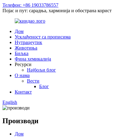
Телефон: +86 19033786557
Појас и пут: сарадња, хармонија и обострана корист
Дом
Усклађеност са прописима
Нутрацеутик
Животиња
Биљка
Фина хемикалија
Ресурси
Најбољи блог
О нама
Вести
Блог
Контакт
English
Производи
Дом