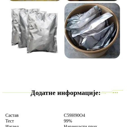
Додатне информације:
Састав
C59H90O4
Тест
99%
Изглед
Наранџасти прах