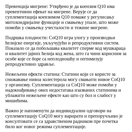
Превенција мигрене: Утврђено је да коензим Q10 има
превентивни ефекат на мигрене. Верује се да
суплементација коензимом Q10 помаже у регулисању
митохондријалне функције и смањењу упале, што може
помоћи у смањењу учесталости и тежине мигрене.
Подршка плодности: CoQ10 игра улогу у производњи
ћелијске енергије, укључујући и репродуктивни систем.
Показало се да побољшава квалитет сперме код мушкараца
и квалитет јајних ћелија код жена, што га чини корисним за
особе које се боре са неплодношћу и оптимизују
репродуктивно здравље.
Нежељени ефекти статина: Статини који се користе за
снижавање нивоа холестерола могу смањити нивое CoQ10
у организму. Суплементација са CoQ10 може помоћи у
надокнађивању ових недостатака изазваних статинима и
ублажити нежељене ефекте као што су бол и слабост у
мишићима.
Важно је напоменути да индивидуални одговори на
суплементацију CoQ10 могу варирати и препоручљиво је
консултовати се са здравственим радником пре почетка
било ког новог режима суплементације.