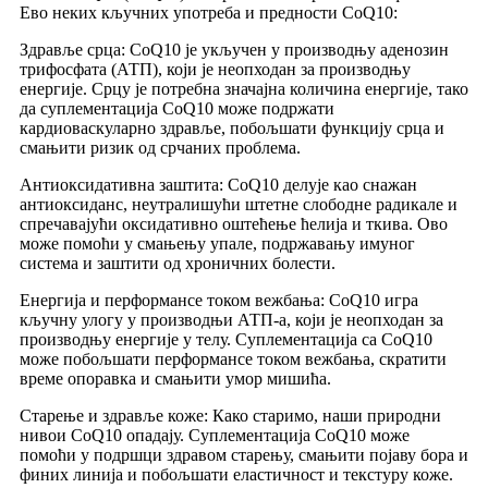
Ево неких кључних употреба и предности CoQ10:
Здравље срца: CoQ10 је укључен у производњу аденозин
трифосфата (АТП), који је неопходан за производњу
енергије. Срцу је потребна значајна количина енергије, тако
да суплементација CoQ10 може подржати
кардиоваскуларно здравље, побољшати функцију срца и
смањити ризик од срчаних проблема.
Антиоксидативна заштита: CoQ10 делује као снажан
антиоксиданс, неутралишући штетне слободне радикале и
спречавајући оксидативно оштећење ћелија и ткива. Ово
може помоћи у смањењу упале, подржавању имуног
система и заштити од хроничних болести.
Енергија и перформансе током вежбања: CoQ10 игра
кључну улогу у производњи АТП-а, који је неопходан за
производњу енергије у телу. Суплементација са CoQ10
може побољшати перформансе током вежбања, скратити
време опоравка и смањити умор мишића.
Старење и здравље коже: Како старимо, наши природни
нивои CoQ10 опадају. Суплементација CoQ10 може
помоћи у подршци здравом старењу, смањити појаву бора и
финих линија и побољшати еластичност и текстуру коже.