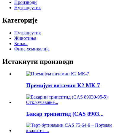
Производи
Нутрацеутик
Категорије
Нутрацеутик
Животиња
Биљка
Фина хемикалија
Истакнути производи
Премијум витамин К2 МК-7
Бакар трипептид (CAS 8903...